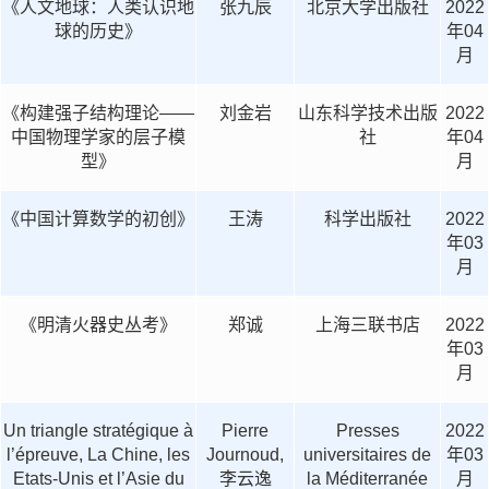
《人文地球：人类认识地
张九辰
北京大学出版社
2022
球的历史》
年04
月
《构建强子结构理论——
刘金岩
山东科学技术出版
2022
中国物理学家的层子模
社
年04
型》
月
《中国计算数学的初创》
王涛
科学出版社
2022
年03
月
《明清火器史丛考》
郑诚
上海三联书店
2022
年03
月
Un triangle stratégique à
Pierre
Presses
2022
l’épreuve, La Chine, les
Journoud,
universitaires de
年03
Etats-Unis et l’Asie du
李云逸
la Méditerranée
月