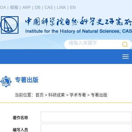
OA
|
邮箱
|
ARP
|
DB
|
CAS
|
LINK
|
EN
Tog
nav
专著出版
当前位置：
首页
>
科研成果
>
学术专著
>
专著出版
著作名称
编写人员