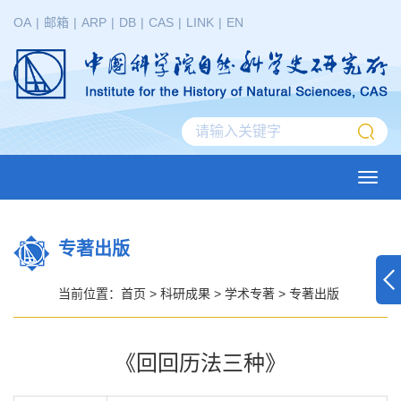
OA
|
邮箱
|
ARP
|
DB
|
CAS
|
LINK
|
EN
Toggl
navig
专著出版
当前位置：
首页
>
科研成果
>
学术专著
>
专著出版
《回回历法三种》