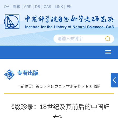
OA
|
邮箱
|
ARP
|
DB
|
CAS
|
LINK
|
EN
Toggl
navig
专著出版
当前位置：
首页
>
科研成果
>
学术专著
>
专著出版
《缀珍录：18世纪及其前后的中国妇
女》