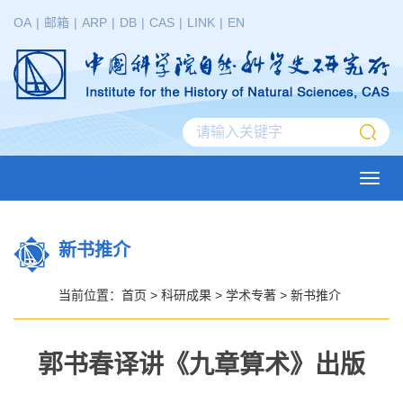
OA
|
邮箱
|
ARP
|
DB
|
CAS
|
LINK
|
EN
Toggl
navig
新书推介
当前位置：
首页
>
科研成果
>
学术专著
>
新书推介
郭书春译讲《九章算术》出版