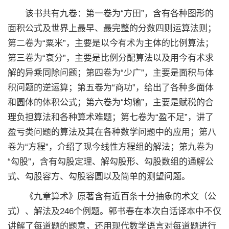
该书共有九卷：第一卷为“方田”，含有各种图形的
面积公式及世界上最早、最完整的分数四则运算法则；
第二卷为“粟米”，主要是以今有术为主体的比例算法；
第三卷为“衰分”，主要是比例分配算法以及用今有术求
解的异乘同除问题；第四卷为“少广”，主要是面积与体
积问题的逆运算；第五卷为“商功”，给出了各种多面体
和圆体的体积公式；第六卷为“均输”，主要是赋税的合
理负担算法和各种算术难题；第七卷为“盈不足”，讲了
盈亏类问题的算法及其在各种数学问题中的应用；第八
卷为“方程”，介绍了现今线性方程组的解法；第九卷为
“勾股”，含有勾股定理、解勾股形、勾股数组的通解公
式、勾股容方、勾股容圆以及简单的测望问题。
《九章算术》原著含有近百条十分抽象的术文（公
式）、解法及246个例题。郭书春在本次白话译本中不仅
讲解了每道题的题意，还用现代数学语言对每道题进行