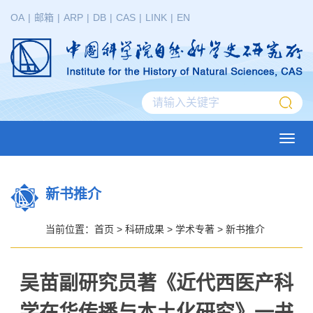
OA
|
邮箱
|
ARP
|
DB
|
CAS
|
LINK
|
EN
Toggl
navig
新书推介
当前位置：
首页
>
科研成果
>
学术专著
>
新书推介
吴苗副研究员著《近代西医产科
学在华传播与本土化研究》一书