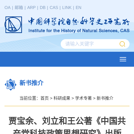
OA
|
邮箱
|
ARP
|
DB
|
CAS
|
LINK
|
EN
Toggl
navig
新书推介
当前位置：
首页
>
科研成果
>
学术专著
>
新书推介
贾宝余、刘立和王公著《中国共
产党科技政策思想研究》出版