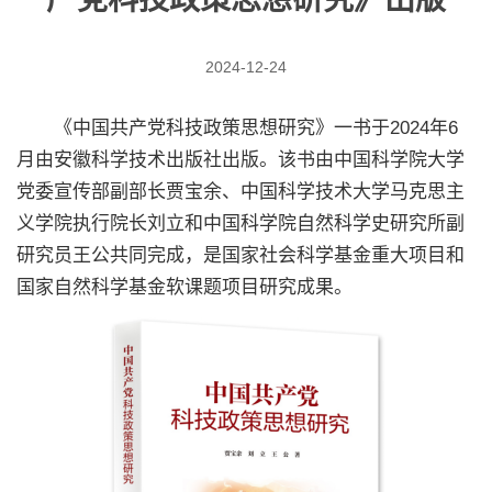
2024-12-24
《中国共产党科技政策思想研究》一书于2024年6
月由安徽科学技术出版社出版。该书由中国科学院大学
党委宣传部副部长贾宝余、中国科学技术大学马克思主
义学院执行院长刘立和中国科学院自然科学史研究所副
研究员王公共同完成，是国家社会科学基金重大项目和
国家自然科学基金软课题项目研究成果。