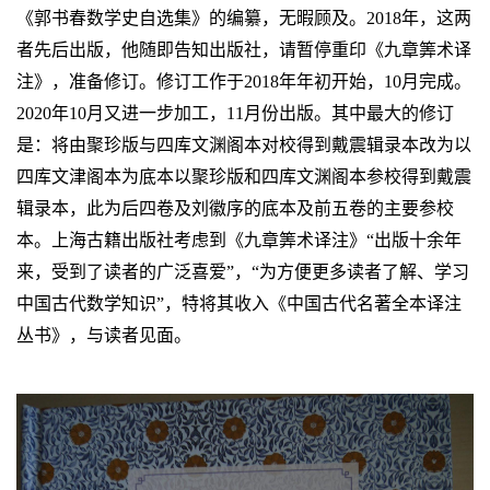
《郭书春数学史自选集》的编纂，无暇顾及。
2018
年，这两
者先后出版，他随即告知出版社，请暂停重印《九章筭术译
注》，准备修订。修订工作于
2018
年年初开始，
10
月完成。
2020
年
10
月又进一步加工，
11
月份出版。其中最大的修订
是：将由聚珍版与四库文渊阁本对校得到戴震辑录本改为以
四库文津阁本为底本以聚珍版和四库文渊阁本参校得到戴震
辑录本，此为后四卷及刘徽序的底本及前五卷的主要参校
本。上海古籍出版社考虑到《九章筭术译注》“出版十余年
来，受到了读者的广泛喜爱”，“为方便更多读者了解、学习
中国古代数学知识”，特将其收入《中国古代名著全本译注
丛书》，与读者见面。