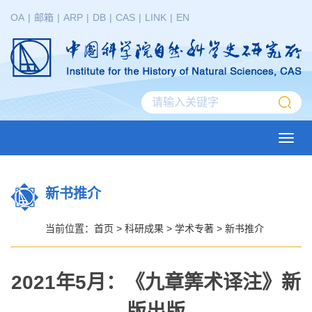
OA
|
邮箱
|
ARP
|
DB
|
CAS
|
LINK
|
EN
Toggl
navig
新书推介
当前位置：
首页
>
科研成果
>
学术专著
>
新书推介
2021年5月：《九章筭术译注》新
版出版