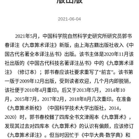
2021-06-04
2021
年
5
月，中国科学院自然科学史研究所研究员郭书
春译注《九章筭术译注》新版，由上海古籍出版社收入《中
国古代名著全本译注丛书》出版。该书主体是
2020
年
11
月该
社出版的《中国古代科技名著译注丛书》中的《九章筭术译
注》（修订本）；郭书春应该社要求重写了“前言”。该书第
一版于
2009
年
12
月出版，受到读者欢迎，几个月内即脱销，
该社便于
2010
年
4
月重印。后又于
2013
年
5
月，
2014
年
10
月，
2015
年
7
月，
2017
年
2
月，
2018
年
8
月几次重印。在准备
《九章筭术新校》（中国科学技术大学出版社，
2014
，
2020
）时，郭书春校雠了四库全书文津阁本《九章算术》，
发现其过去对四库本《九章算术》的认识有偏颇，应该修订
《九章筭术译注》。但当时因忙于《中华大典
·
数学典》和