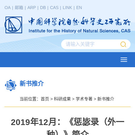
OA
|
邮箱
|
ARP
|
DB
|
CAS
|
LINK
|
EN
Toggl
navig
新书推介
当前位置：
首页
>
科研成果
>
学术专著
>
新书推介
2019年12月：《惩毖录（外一
种）》简介