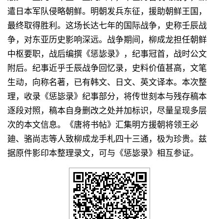
遣日本军队侵略朝鲜。明朝发兵东征，援助朝鲜王国，
最终取得胜利。这场长达七年的国际战争，史称壬辰战
争，对东亚历史影响深远。战争期间，柳成龙担任朝鲜
中枢要职，战后编撰《惩毖录》，纪事冠首，战时公文
附后。纪事近乎壬辰战争回忆录，史料价值甚高，文笔
生动，向称名著，已有韩文、日文、英文译本。本次整
理，收录《惩毖录》纪事部分，将传世刻本与残存稿本
逐段对照，稿本自身删改之处并加标识，尽量呈现多层
次的本文信息。《唐将书帖》汇集明方援朝将领王必
廸、骆尚志等人致柳成龙手札四十三通，极为珍贵。兹
据原件影印本整理录文，可与《惩毖录》相互参证。