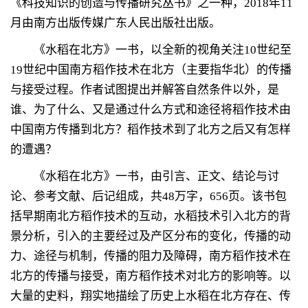
《科技知识的创造与传播研究丛书》之一种，
2018
年
11
月由南方出版传媒广东人民出版社出版。
《水稻在北方》一书，以全新的视角关注
10
世纪至
19
世纪中国南方稻作技术在北方（主要指华北）的传播
与接受过程。作者试图提出并解答自然条件以外，是
谁、为了什么、又是通过什么方式和途径将稻作技术由
中国南方传播到北方？稻作技术到了北方之后又有怎样
的遭遇？
《水稻在北方》一书，由引言、正文、结论与讨
论、参考文献、后记组成，共
48
万字，
656
页。该书包
括早期南北方稻作技术的互动，水稻技术引入北方的背
景分析，引入的主要经过及产区分布的变化，传播的动
力、途径与机制，传播的阻力及障碍，南方稻作技术在
北方的传播与接受，南方稻作技术对北方的影响等。以
大量的史料，翔实地描绘了历史上水稻在北方存在、传