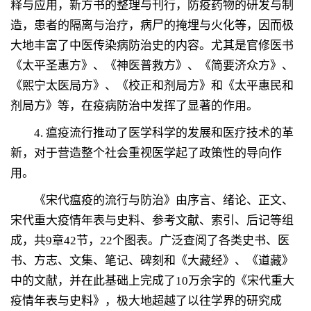
释与应用，新方书的整理与刊行，防疫药物的研发与制
造，患者的隔离与治疗，病尸的掩埋与火化等，因而极
大地丰富了中医传染病防治史的内容。尤其是官修医书
《太平圣惠方》、《神医普救方》、《简要济众方》、
《熙宁太医局方》、《校正和剂局方》和《太平惠民和
剂局方》等，在疫病防治中发挥了显著的作用。
4.
瘟疫流行推动了医学科学的发展和医疗技术的革
新，对于营造整个社会重视医学起了政策性的导向作
用。
《宋代瘟疫的流行与防治》由序言、绪论、正文、
宋代重大疫情年表与史料、参考文献、索引、后记等组
成，共
9
章
42
节，
22
个图表。广泛查阅了各类史书、医
书、方志、文集、笔记、碑刻和《大藏经》、《道藏》
中的文献，并在此基础上完成了
10
万余字的《宋代重大
疫情年表与史料》，极大地超越了以往学界的研究成