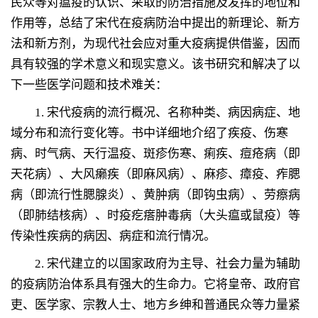
民众等对瘟疫的认识、采取的防治措施及发挥的地位和
作用等，总结了宋代在疫病防治中提出的新理论、新方
法和新方剂，为现代社会应对重大疫病提供借鉴，因而
具有较强的学术意义和现实意义。该书研究和解决了以
下一些医学问题和技术难关：
1.
宋代疫病的流行概况、名称种类、病因病症、地
域分布和流行变化等。书中详细地介绍了疾疫、伤寒
病、时气病、天行温疫、斑疹伤寒、痢疾、痘疮病（即
天花病）、大风癞疾（即麻风病）、麻疹、瘴疫、痄腮
病（即流行性腮腺炎）、黄肿病（即钩虫病）、劳瘵病
（即肺结核病）、时疫疙瘩肿毒病（大头瘟或鼠疫）等
传染性疾病的病因、病症和流行情况。
2.
宋代建立的以国家政府为主导、社会力量为辅助
的疫病防治体系具有强大的生命力。它将皇帝、政府官
吏、医学家、宗教人士、地方乡绅和普通民众等力量紧