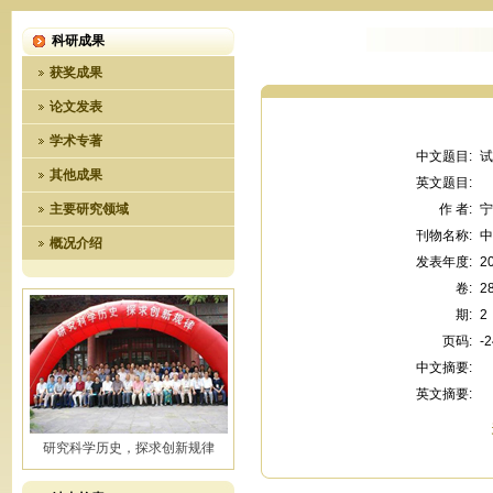
科研成果
获奖成果
论文发表
学术专著
中文题目:
试
其他成果
英文题目:
主要研究领域
作 者:
刊物名称:
中
概况介绍
发表年度:
2
卷:
2
期:
2
页码:
-2
中文摘要:
英文摘要:
研究科学历史，探求创新规律