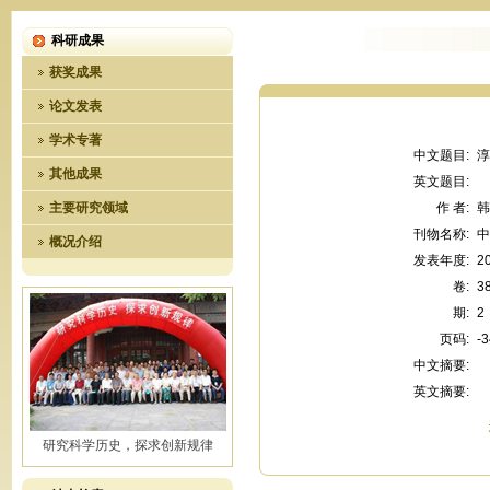
科研成果
获奖成果
论文发表
学术专著
中文题目:
淳
其他成果
英文题目:
主要研究领域
作 者:
刊物名称:
中
概况介绍
发表年度:
2
卷:
3
期:
2
页码:
-3
中文摘要:
英文摘要:
研究科学历史，探求创新规律