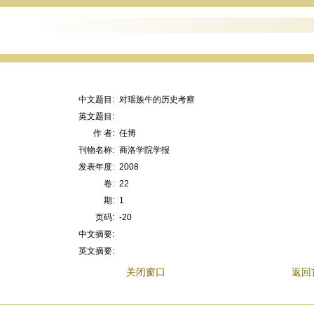
中文题目:
对瑶族牛的历史考察
英文题目:
作 者:
任博
刊物名称:
商洛学院学报
发表年度:
2008
卷:
22
期:
1
页码:
-20
中文摘要:
英文摘要:
关闭窗口
返回